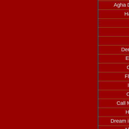
Agha D
H
Den
E
F
C
Call
H
Dream i