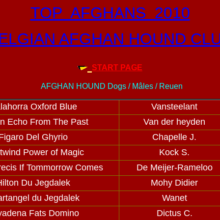
TOP AFGHANS 2010
ELGIAN AFGHAN HOUND CL
START PAGE
AFGHAN HOUND Dogs / Mâles / Reuen
lahorra Oxford Blue
Vansteelant
n Echo From The Past
Van der heyden
Figaro Del Ghyrio
Chapelle J.
twind Power of Magic
Kock S.
recis If Tommorrow Comes
De Meijer-Rameloo
ilton Du Jegdalek
Mohy Didier
rtangel du Jegdalek
Wanet
yadena Fats Domino
Dictus C.