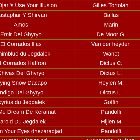
jari's Use Your Illusion
Gilles-Tortolani
astaphar Y Shirvan
Ballas
Amos
Marin
Emir Del Ghyryo
De Moor G.
El Corrados Ilias
Van der heyden
imblue du Jegdalek
Wanet
l Corrados Haffron
Dictus C.
Chivas Del Ghyryo
Dictus L.
lying Snow Dacapo
Heylen M,
Indigo Del Ghyryo
Dictus L.
yrius du Jegdalek
Goffin
 Me Dream De Keramat
Pandolfi
arold Du Jegdalek
Hijlen M
n Your Eyes dhezaradjad
Pandolfi