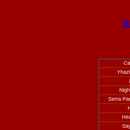
B
Ca
Yhazi
Nigh
Serra Pa
H
Hea
Sa