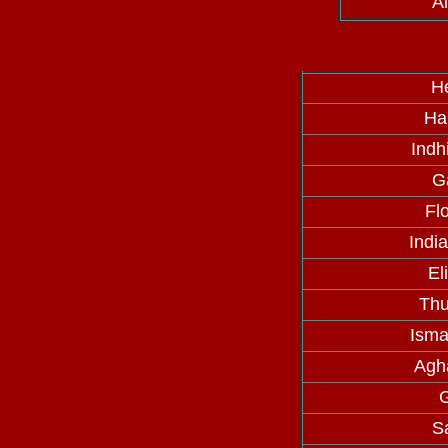
A
H
Ha
Indh
G
Fl
Indi
El
Thu
Isma
Agha
G
S