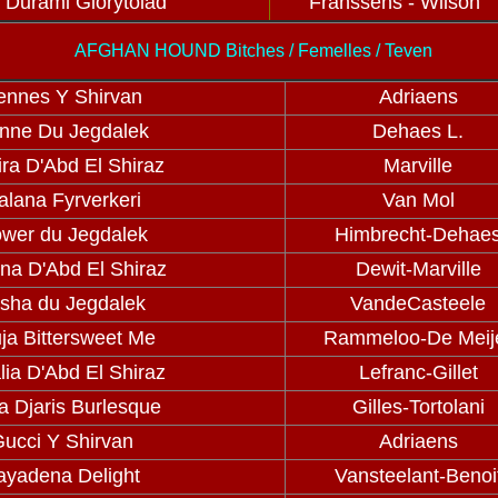
l Durami Glorytolad
Franssens - Wilson
AFGHAN HOUND Bitches / Femelles / Teven
ennes Y Shirvan
Adriaens
nne Du Jegdalek
Dehaes L.
ira D'Abd El Shiraz
Marville
alana Fyrverkeri
Van Mol
ower du Jegdalek
Himbrecht-Dehae
ana D'Abd El Shiraz
Dewit-Marville
isha du Jegdalek
VandeCasteele
ja Bittersweet Me
Rammeloo-De Meij
lia D'Abd El Shiraz
Lefranc-Gillet
 Djaris Burlesque
Gilles-Tortolani
ucci Y Shirvan
Adriaens
ayadena Delight
Vansteelant-Benoi